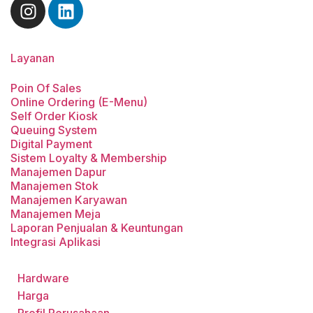
Layanan
Poin Of Sales
Online Ordering (E-Menu)
Self Order Kiosk
Queuing System
Digital Payment
Sistem Loyalty & Membership
Manajemen Dapur
Manajemen Stok
Manajemen Karyawan
Manajemen Meja
Laporan Penjualan & Keuntungan
Integrasi Aplikasi
Hardware
Harga