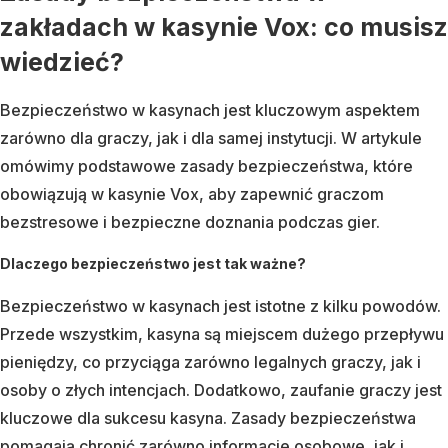
zakładach w kasynie Vox: co musisz
wiedzieć?
Bezpieczeństwo w kasynach jest kluczowym aspektem
zarówno dla graczy, jak i dla samej instytucji. W artykule
omówimy podstawowe zasady bezpieczeństwa, które
obowiązują w kasynie Vox, aby zapewnić graczom
bezstresowe i bezpieczne doznania podczas gier.
Dlaczego bezpieczeństwo jest tak ważne?
Bezpieczeństwo w kasynach jest istotne z kilku powodów.
Przede wszystkim, kasyna są miejscem dużego przepływu
pieniędzy, co przyciąga zarówno legalnych graczy, jak i
osoby o złych intencjach. Dodatkowo, zaufanie graczy jest
kluczowe dla sukcesu kasyna. Zasady bezpieczeństwa
pomagają chronić zarówno informacje osobowe, jak i