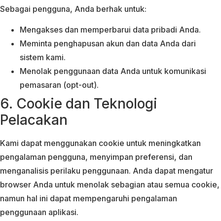
Sebagai pengguna, Anda berhak untuk:
Mengakses dan memperbarui data pribadi Anda.
Meminta penghapusan akun dan data Anda dari
sistem kami.
Menolak penggunaan data Anda untuk komunikasi
pemasaran (opt-out).
6. Cookie dan Teknologi
Pelacakan
Kami dapat menggunakan cookie untuk meningkatkan
pengalaman pengguna, menyimpan preferensi, dan
menganalisis perilaku penggunaan. Anda dapat mengatur
browser Anda untuk menolak sebagian atau semua cookie,
namun hal ini dapat mempengaruhi pengalaman
penggunaan aplikasi.