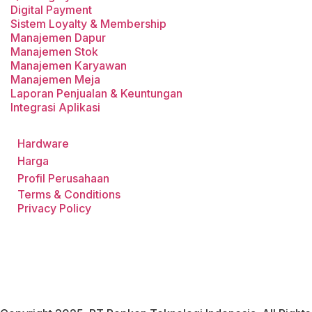
Digital Payment
Sistem Loyalty & Membership
Manajemen Dapur
Manajemen Stok
Manajemen Karyawan
Manajemen Meja
Laporan Penjualan & Keuntungan
Integrasi Aplikasi
Hardware
Harga
Profil Perusahaan
Terms & Conditions
Privacy Policy