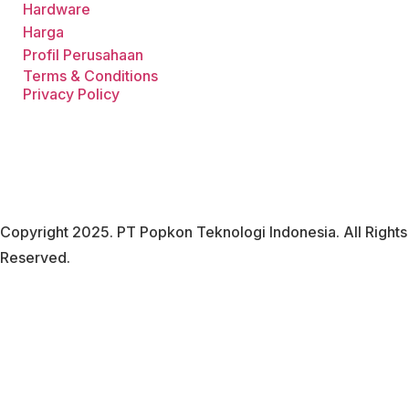
Hardware
Harga
Profil Perusahaan
Terms & Conditions
Privacy Policy
Copyright 2025. PT Popkon Teknologi Indonesia. All Rights
Reserved.