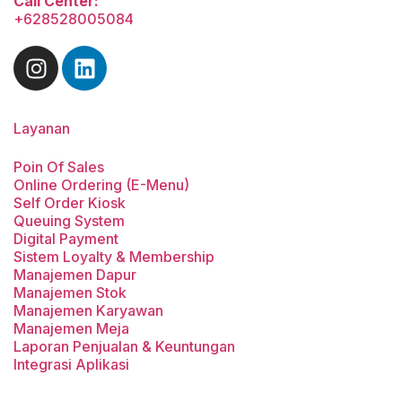
Call Center:
+628528005084
Layanan
Poin Of Sales
Online Ordering (E-Menu)
Self Order Kiosk
Queuing System
Digital Payment
Sistem Loyalty & Membership
Manajemen Dapur
Manajemen Stok
Manajemen Karyawan
Manajemen Meja
Laporan Penjualan & Keuntungan
Integrasi Aplikasi