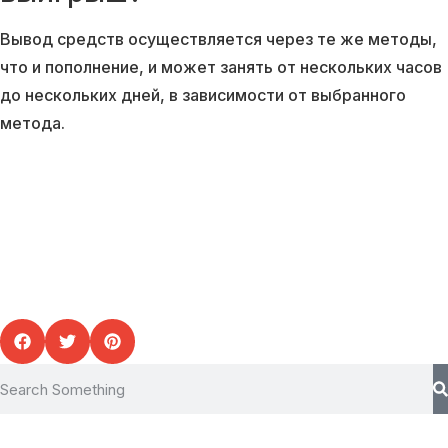
Вывод средств осуществляется через те же методы,
что и пополнение, и может занять от нескольких часов
до нескольких дней, в зависимости от выбранного
метода.