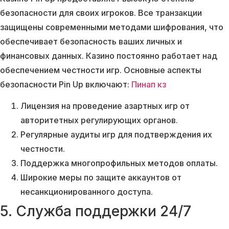
безопасности для своих игроков. Все транзакции
защищены современными методами шифрования, что
обеспечивает безопасность ваших личных и
финансовых данных. Казино постоянно работает над
обеспечением честности игр. Основные аспекты
безопасности Pin Up включают:
Пинап кз
Лицензия на проведение азартных игр от
авторитетных регулирующих органов.
Регулярные аудиты игр для подтверждения их
честности.
Поддержка многопрофильных методов оплаты.
Широкие меры по защите аккаунтов от
несанкционированного доступа.
5. Служба поддержки 24/7