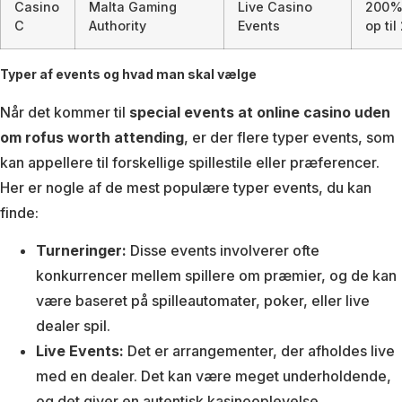
Casino
Malta Gaming
Live Casino
200%
C
Authority
Events
op til
Typer af events og hvad man skal vælge
Når det kommer til
special events at online casino uden
om rofus worth attending
, er der flere typer events, som
kan appellere til forskellige spillestile eller præferencer.
Her er nogle af de mest populære typer events, du kan
finde:
Turneringer:
Disse events involverer ofte
konkurrencer mellem spillere om præmier, og de kan
være baseret på spilleautomater, poker, eller live
dealer spil.
Live Events:
Det er arrangementer, der afholdes live
med en dealer. Det kan være meget underholdende,
og det giver en autentisk kasinooplevelse.