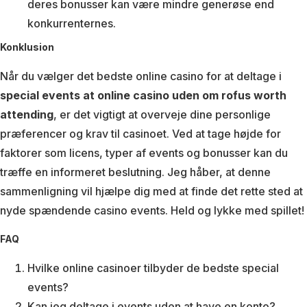
deres bonusser kan være mindre generøse end
konkurrenternes.
Konklusion
Når du vælger det bedste online casino for at deltage i
special events at online casino uden om rofus worth
attending
, er det vigtigt at overveje dine personlige
præferencer og krav til casinoet. Ved at tage højde for
faktorer som licens, typer af events og bonusser kan du
træffe en informeret beslutning. Jeg håber, at denne
sammenligning vil hjælpe dig med at finde det rette sted at
nyde spændende casino events. Held og lykke med spillet!
FAQ
Hvilke online casinoer tilbyder de bedste special
events?
Kan jeg deltage i events uden at have en konto?