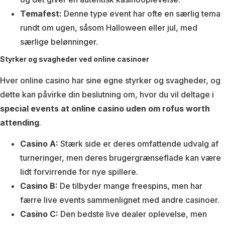
Temafest:
Denne type event har ofte en særlig tema
rundt om ugen, såsom Halloween eller jul, med
særlige belønninger.
Styrker og svagheder ved online casinoer
Hver online casino har sine egne styrker og svagheder, og
dette kan påvirke din beslutning om, hvor du vil deltage i
special events at online casino uden om rofus worth
attending
.
Casino A:
Stærk side er deres omfattende udvalg af
turneringer, men deres brugergrænseflade kan være
lidt forvirrende for nye spillere.
Casino B:
De tilbyder mange freespins, men har
færre live events sammenlignet med andre casinoer.
Casino C:
Den bedste live dealer oplevelse, men