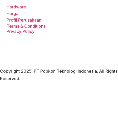
Hardware
Harga
Profil Perusahaan
Terms & Conditions
Privacy Policy
Copyright 2025. PT Popkon Teknologi Indonesia. All Rights
Reserved.