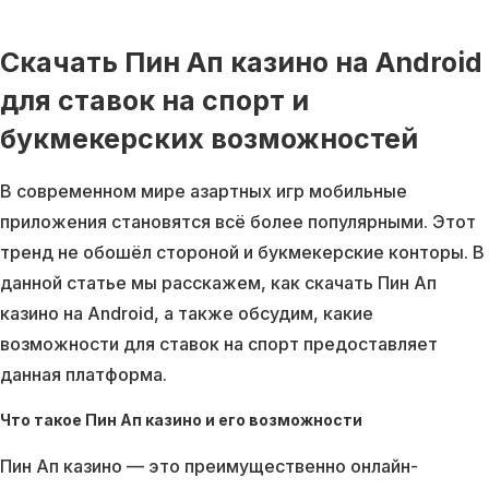
Скачать Пин Ап казино на Android
для ставок на спорт и
букмекерских возможностей
В современном мире азартных игр мобильные
приложения становятся всё более популярными. Этот
тренд не обошёл стороной и букмекерские конторы. В
данной статье мы расскажем, как скачать Пин Ап
казино на Android, а также обсудим, какие
возможности для ставок на спорт предоставляет
данная платформа.
Что такое Пин Ап казино и его возможности
Пин Ап казино — это преимущественно онлайн-