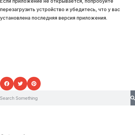
Если приложение не открывается, попробуйте
перезагрузить устройство и убедитесь, что у вас
установлена последняя версия приложения.