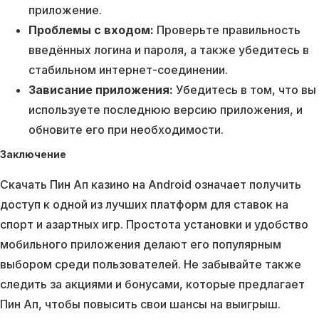
приложение.
Проблемы с входом:
Проверьте правильность
введённых логина и пароля, а также убедитесь в
стабильном интернет-соединении.
Зависание приложения:
Убедитесь в том, что вы
используете последнюю версию приложения, и
обновите его при необходимости.
Заключение
Скачать Пин Ап казино на Android означает получить
доступ к одной из лучших платформ для ставок на
спорт и азартных игр. Простота установки и удобство
мобильного приложения делают его популярным
выбором среди пользователей. Не забывайте также
следить за акциями и бонусами, которые предлагает
Пин Ап, чтобы повысить свои шансы на выигрыш.