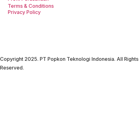
Terms & Conditions
Privacy Policy
Copyright 2025. PT Popkon Teknologi Indonesia. All Rights
Reserved.