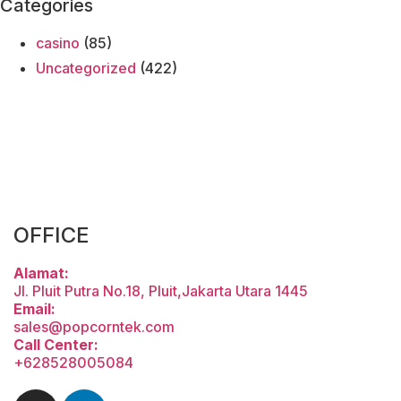
Categories
casino
(85)
Uncategorized
(422)
OFFICE
Alamat:
Jl. Pluit Putra No.18, Pluit,Jakarta Utara 1445
Email:
sales@popcorntek.com
Call Center:
+628528005084