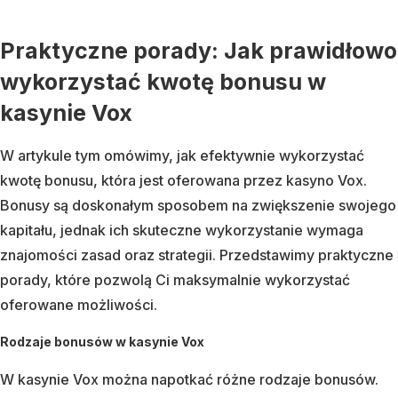
Praktyczne porady: Jak prawidłowo
wykorzystać kwotę bonusu w
kasynie Vox
W artykule tym omówimy, jak efektywnie wykorzystać
kwotę bonusu, która jest oferowana przez kasyno Vox.
Bonusy są doskonałym sposobem na zwiększenie swojego
kapitału, jednak ich skuteczne wykorzystanie wymaga
znajomości zasad oraz strategii. Przedstawimy praktyczne
porady, które pozwolą Ci maksymalnie wykorzystać
oferowane możliwości.
Rodzaje bonusów w kasynie Vox
W kasynie Vox można napotkać różne rodzaje bonusów.