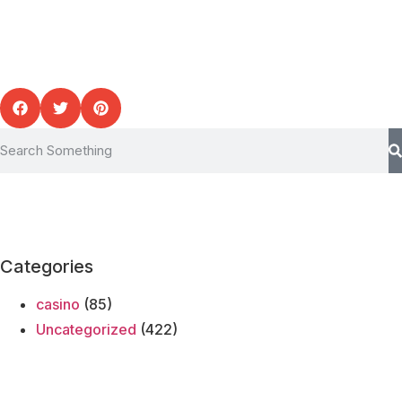
Categories
casino
(85)
Uncategorized
(422)