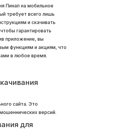
ия Пинап на мобильное
ый требует всего лишь
нструкциям и скачивать
 чтобы гарантировать
ив приложение, вы
вым функциям и акциям, что
ами в любое время.
 скачивания
ного сайта. Это
 мошеннических версий.
вания для