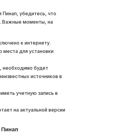
 Пинап, убедитесь, что
. Важные моменты, на
ключено к интернету.
о места для установки
d, необходимо будет
неизвестных источников в
 иметь учетную запись в
тает на актуальной версии
 Пинап