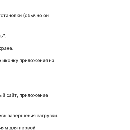
установки (обычно он
ь”.
кране.
е иконку приложения на
ный сайт, приложение
есь завершения загрузки.
иям для первой