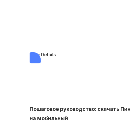
Blog Details
Пошаговое руководство: скачать Пи
на мобильный