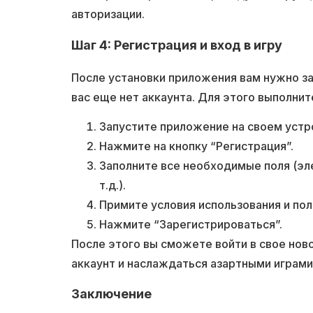
авторизации.
Шаг 4: Регистрация и вход в игру
После установки приложения вам нужно за
вас еще нет аккаунта. Для этого выполни
Запустите приложение на своем устр
Нажмите на кнопку “Регистрация”.
Заполните все необходимые поля (эле
т.д.).
Примите условия использования и по
Нажмите “Зарегистрироваться”.
После этого вы сможете войти в свое но
аккаунт и наслаждаться азартными играм
Заключение