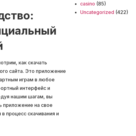
casino
(85)
дство:
Uncategorized
(422)
ициальный
й
отрим, как скачать
ого сайта. Это приложение
зартным играм в любое
фортный интерфейс и
едуя нашим шагам, вы
ь приложение на свое
 в процесс скачивания и