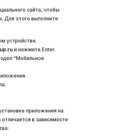
циального сайта, чтобы
. Для этого выполните
ом устройстве.
up.ru
и нажмите Enter.
раздел “Мобильное
риложения.
ла.
 установке приложения на
 отличается в зависимости
тва: