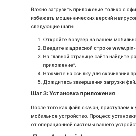
Важно загрузить приложение только с офи
избежать мошеннических версий и вирусов
следующие шаги:
Откройте браузер на вашем мобильн
Введите в адресной строке
www.pin-
На главной странице сайта найдите 
приложение”.
Нажмите на ссылку для скачивания п
Дождитесь завершения загрузки фай
Шаг 3: Установка приложения
После того как файл скачан, приступаем к
мобильное устройство. Процесс установки
от операционной системы вашего устройс