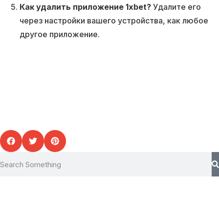
Как удалить приложение 1xbet?
Удалите его
через настройки вашего устройства, как любое
другое приложение.