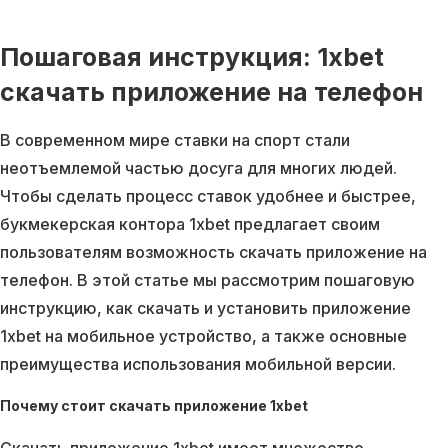
Пошаговая инструкция: 1xbet
скачать приложение на телефон
В современном мире ставки на спорт стали
неотъемлемой частью досуга для многих людей.
Чтобы сделать процесс ставок удобнее и быстрее,
букмекерская контора 1xbet предлагает своим
пользователям возможность скачать приложение на
телефон. В этой статье мы рассмотрим пошаговую
инструкцию, как скачать и установить приложение
1xbet на мобильное устройство, а также основные
преимущества использования мобильной версии.
Почему стоит скачать приложение 1xbet
Скачать приложение 1xbet имеет множество