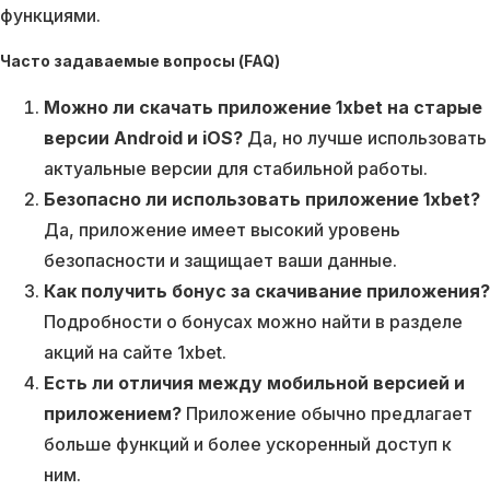
функциями.
Часто задаваемые вопросы (FAQ)
Можно ли скачать приложение 1xbet на старые
версии Android и iOS?
Да, но лучше использовать
актуальные версии для стабильной работы.
Безопасно ли использовать приложение 1xbet?
Да, приложение имеет высокий уровень
безопасности и защищает ваши данные.
Как получить бонус за скачивание приложения?
Подробности о бонусах можно найти в разделе
акций на сайте 1xbet.
Есть ли отличия между мобильной версией и
приложением?
Приложение обычно предлагает
больше функций и более ускоренный доступ к
ним.