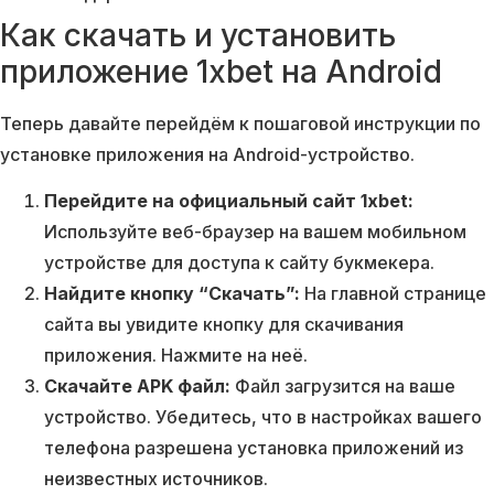
Как скачать и установить
приложение 1xbet на Android
Теперь давайте перейдём к пошаговой инструкции по
установке приложения на Android-устройство.
Перейдите на официальный сайт 1xbet:
Используйте веб-браузер на вашем мобильном
устройстве для доступа к сайту букмекера.
Найдите кнопку “Скачать”:
На главной странице
сайта вы увидите кнопку для скачивания
приложения. Нажмите на неё.
Скачайте APK файл:
Файл загрузится на ваше
устройство. Убедитесь, что в настройках вашего
телефона разрешена установка приложений из
неизвестных источников.