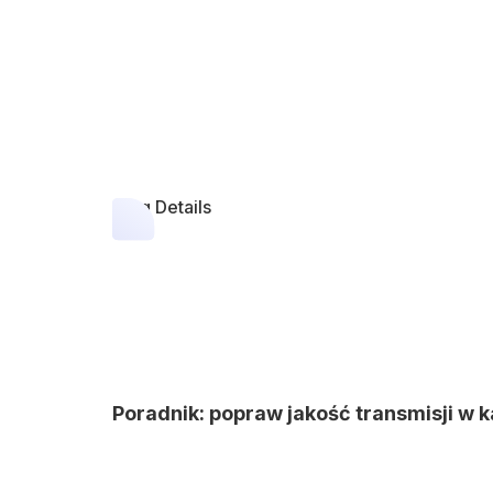
Blog Details
Poradnik: popraw jakość transmisji w 