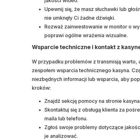
jakości wideo.
Upewnij się, że masz słuchawki lub głoś
nie umknęły Ci żadne dźwięki.
Rozważ zainwestowanie w monitor o wys
poprawi ogólne wrażenia wizualne.
Wsparcie techniczne i kontakt z kasy
W przypadku problemów z transmisją warto, 
zespołem wsparcia technicznego kasyna. Czę
niezbędnych informacji lub wsparcia, aby pop
kroków:
Znajdź sekcję pomocy na stronie kasyna
Skontaktuj się z obsługą klienta za poś
maila lub telefonu.
Zgłoś swoje problemy dotyczące jakości
je analizować.