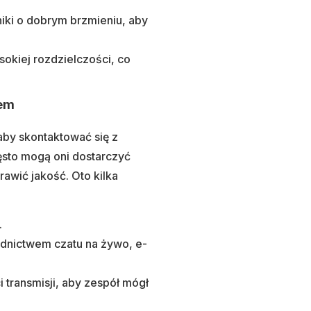
niki o dobrym brzmieniu, aby
okiej rozdzielczości, co
nem
aby skontaktować się z
sto mogą oni dostarczyć
rawić jakość. Oto kilka
.
rednictwem czatu na żywo, e-
 transmisji, aby zespół mógł