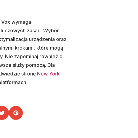
wo Vox wymaga
 kluczowych zasad. Wybór
tymalizacja urządzenia oraz
alnymi krokami, które mogą
y. Nie zapominaj również o
awsze służy pomocą. Dla
dwiedzić stronę
New York
platformach