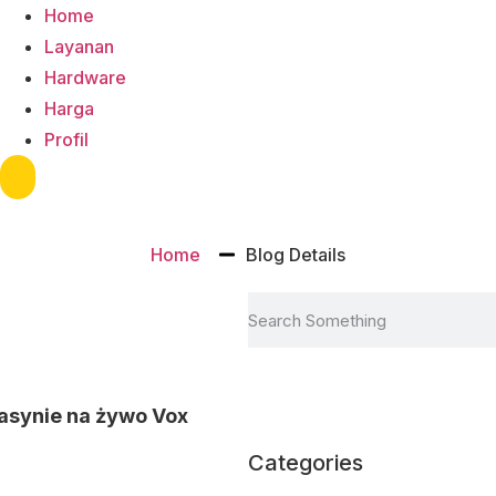
Home
Layanan
Hardware
Harga
Profil
Hamburger Toggle Menu
Home
Blog Details
kasynie na żywo Vox
Categories