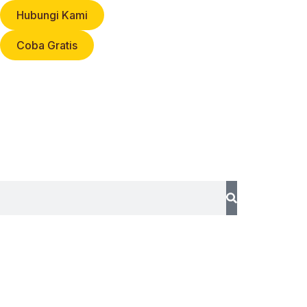
Hubungi Kami
Coba Gratis