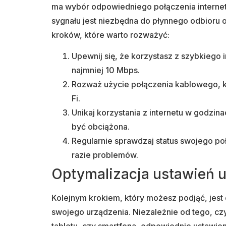
ma wybór odpowiedniego połączenia intern
sygnału jest niezbędna do płynnego odbioru o
kroków, które warto rozważyć:
Upewnij się, że korzystasz z szybkiego 
najmniej 10 Mbps.
Rozważ użycie połączenia kablowego, któ
Fi.
Unikaj korzystania z internetu w godzin
być obciążona.
Regularnie sprawdzaj status swojego poł
razie problemów.
Optymalizacja ustawień 
Kolejnym krokiem, który możesz podjąć, jest
swojego urządzenia. Niezależnie od tego, cz