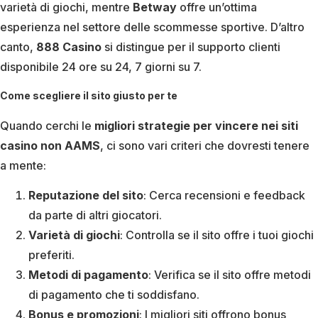
varietà di giochi, mentre
Betway
offre un’ottima
esperienza nel settore delle scommesse sportive. D’altro
canto,
888 Casino
si distingue per il supporto clienti
disponibile 24 ore su 24, 7 giorni su 7.
Come scegliere il sito giusto per te
Quando cerchi le
migliori strategie per vincere nei siti
casino non AAMS
, ci sono vari criteri che dovresti tenere
a mente:
Reputazione del sito
: Cerca recensioni e feedback
da parte di altri giocatori.
Varietà di giochi
: Controlla se il sito offre i tuoi giochi
preferiti.
Metodi di pagamento
: Verifica se il sito offre metodi
di pagamento che ti soddisfano.
Bonus e promozioni
: I migliori siti offrono bonus