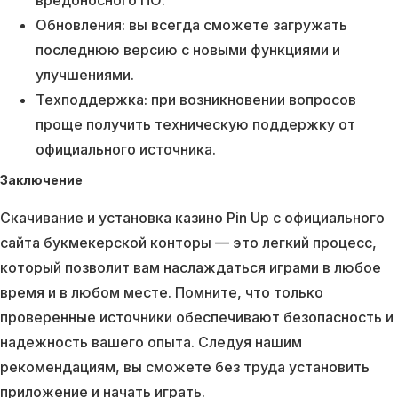
вредоносного ПО.
Обновления: вы всегда сможете загружать
последнюю версию с новыми функциями и
улучшениями.
Техподдержка: при возникновении вопросов
проще получить техническую поддержку от
официального источника.
Заключение
Скачивание и установка казино Pin Up с официального
сайта букмекерской конторы — это легкий процесс,
который позволит вам наслаждаться играми в любое
время и в любом месте. Помните, что только
проверенные источники обеспечивают безопасность и
надежность вашего опыта. Следуя нашим
рекомендациям, вы сможете без труда установить
приложение и начать играть.