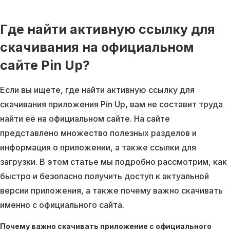
Где найти активную ссылку для
скачивания на официальном
сайте Pin Up?
Если вы ищете, где найти активную ссылку для
скачивания приложения Pin Up, вам не составит труда
найти её на официальном сайте. На сайте
представлено множество полезных разделов и
информация о приложении, а также ссылки для
загрузки. В этом статье мы подробно рассмотрим, как
быстро и безопасно получить доступ к актуальной
версии приложения, а также почему важно скачивать
именно с официального сайта.
Почему важно скачивать приложение с официального