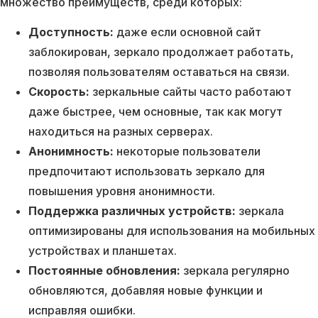
множество преимуществ, среди которых:
Доступность:
даже если основной сайт
заблокирован, зеркало продолжает работать,
позволяя пользователям оставаться на связи.
Скорость:
зеркальные сайты часто работают
даже быстрее, чем основные, так как могут
находиться на разных серверах.
Анонимность:
некоторые пользователи
предпочитают использовать зеркало для
повышения уровня анонимности.
Поддержка различных устройств:
зеркала
оптимизированы для использования на мобильных
устройствах и планшетах.
Постоянные обновления:
зеркала регулярно
обновляются, добавляя новые функции и
исправляя ошибки.