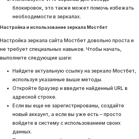
блокировок, это также может помочь избежать
необходимости в зеркалах.
Настройка и использование зеркала Мостбет
Настройка зеркала сайта Мостбет довольно проста и
не требует специальных навыков. Чтобы начать,
выполните следующие шаги:
Найдите актуальную ссылку на зеркало Мостбет,
используя указанные выше методы.
Откройте браузер и введите найденный URL в
адресной строке.
Если вы еще не зарегистрированы, создайте
новый аккаунт, а если вы уже есть – просто
войдите в систему с использованием своих
данных.