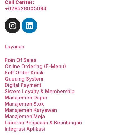
Call Center:
+628528005084
Layanan
Poin Of Sales
Online Ordering (E-Menu)
Self Order Kiosk
Queuing System
Digital Payment
Sistem Loyalty & Membership
Manajemen Dapur
Manajemen Stok
Manajemen Karyawan
Manajemen Meja
Laporan Penjualan & Keuntungan
Integrasi Aplikasi