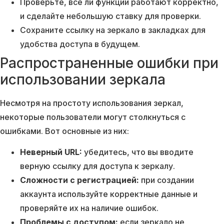
Проверьте, все ли функции работают корректно,
и сделайте небольшую ставку для проверки.
Сохраните ссылку на зеркало в закладках для
удобства доступа в будущем.
Распространенные ошибки при
использовании зеркала
Несмотря на простоту использования зеркал,
некоторые пользователи могут столкнуться с
ошибками. Вот основные из них:
Неверный URL:
убедитесь, что вы вводите
верную ссылку для доступа к зеркалу.
Сложности с регистрацией:
при создании
аккаунта используйте корректные данные и
проверяйте их на наличие ошибок.
Проблемы с доступом:
если зеркало не